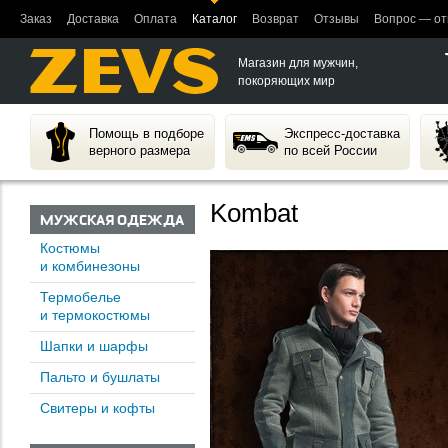
Заказ
Доставка
Оплата
Каталог
Возврат
Отзывы
Вопрос — от
Магазин для мужчин,
покоряющих мир
Помощь в подборе
Экспресс-доставка
верного размера
по всей России
Kombat
МУЖСКАЯ ОДЕЖДА
Костюмы
и комбинезоны
Термобелье
и термокостюмы
Шапки и шарфы
Пальто и бушлаты
Свитеры и кофты