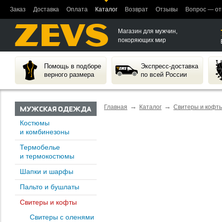
Заказ
Доставка
Оплата
Каталог
Возврат
Отзывы
Вопрос — от
Магазин для мужчин,
покоряющих мир
Помощь в подборе
Экспресс-доставка
верного размера
по всей России
→
→
Главная
Каталог
Свитеры и кофт
МУЖСКАЯ ОДЕЖДА
Костюмы
и комбинезоны
Термобелье
и термокостюмы
Шапки и шарфы
Пальто и бушлаты
Свитеры и кофты
Свитеры с оленями