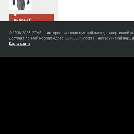
Андрей Р.
г. Калининград, 25 июня
2020
© 2006-2026. ZEVS — интернет-магазин мужской одежды, спортивной эки
EMS:
ED091632680RU
Доставка по всей России! Адрес: 127006, г. Москва, Настасьинский пер., д.
Карта сайта
У Вас очень хороший
сервис! Ставлю вам
Большой Плюс!!! Если
можно вложите карту
постоянного клиента, от
меня будут еще заказы!
Главное что бы
процветали и росли в
бизнесе!!!