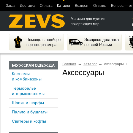
Заказ
Доставка
Оплата
Каталог
Возврат
Отзывы
Вопрос — от
Магазин для мужчин,
покоряющих мир
Помощь в подборе
Экспресс-доставка
верного размера
по всей России
→
→
↓
Главная
Каталог
Аксессуары
МУЖСКАЯ ОДЕЖДА
Аксессуары
Костюмы
и комбинезоны
Термобелье
и термокостюмы
Шапки и шарфы
Пальто и бушлаты
Свитеры и кофты