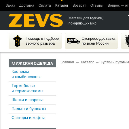
Заказ
Доставка
Оплата
Каталог
Возврат
Отзывы
Вопрос — от
Магазин для мужчин,
покоряющих мир
Помощь в подборе
Экспресс-доставка
верного размера
по всей России
→
→
Главная
Каталог
Куртки и пуховик
МУЖСКАЯ ОДЕЖДА
Костюмы
и комбинезоны
Термобелье
и термокостюмы
Шапки и шарфы
Пальто и бушлаты
Свитеры и кофты