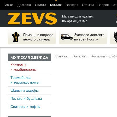
Заказ
Доставка
Оплата
Каталог
Возврат
Отзывы
Вопрос — от
Магазин для мужчин,
покоряющих мир
Помощь в подборе
Экспресс-доставка
верного размера
по всей России
→
→
Главная
Каталог
Костюмы и комб
МУЖСКАЯ ОДЕЖДА
Костюмы
и комбинезоны
Термобелье
и термокостюмы
Шапки и шарфы
Пальто и бушлаты
Свитеры и кофты